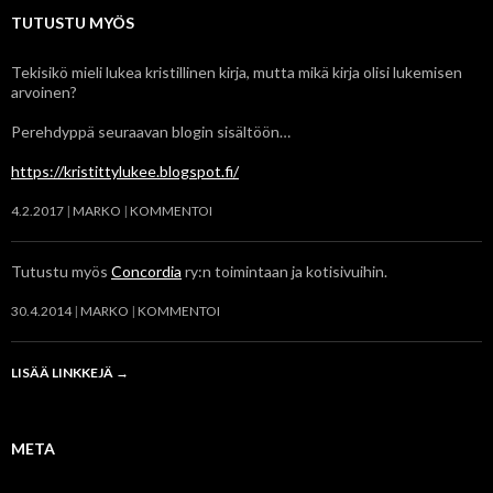
TUTUSTU MYÖS
Tekisikö mieli lukea kristillinen kirja, mutta mikä kirja olisi lukemisen
arvoinen?
Perehdyppä seuraavan blogin sisältöön…
https://kristittylukee.blogspot.fi/
4.2.2017
MARKO
KOMMENTOI
Tutustu myös
Concordia
ry:n toimintaan ja kotisivuihin.
30.4.2014
MARKO
KOMMENTOI
LISÄÄ LINKKEJÄ
→
META