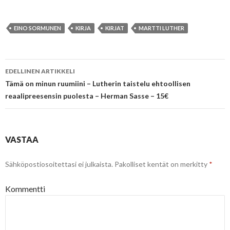
EINO SORMUNEN
KIRJA
KIRJAT
MARTTI LUTHER
Artikkelien
EDELLINEN ARTIKKELI
selaus
Tämä on minun ruumiini – Lutherin taistelu ehtoollisen
reaalipreesensin puolesta – Herman Sasse – 15€
VASTAA
Sähköpostiosoitettasi ei julkaista.
Pakolliset kentät on merkitty
*
Kommentti