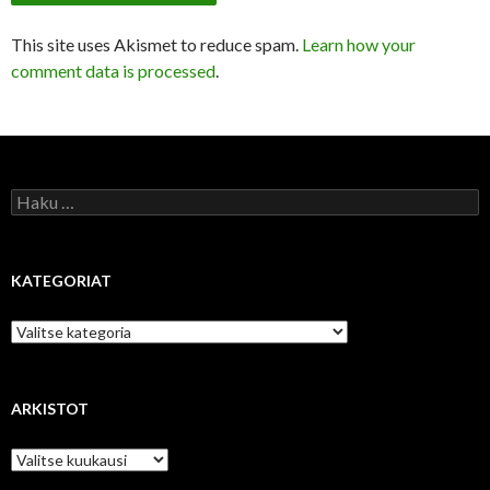
This site uses Akismet to reduce spam.
Learn how your
comment data is processed
.
Haku:
KATEGORIAT
Kategoriat
ARKISTOT
Arkistot