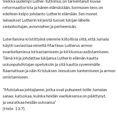
Vaikka uudempi Luther-tutkimus on tarkentanut kuvaa
reformaattorista ja hänen elämästään, Sormusen teos on
edelleen kelpo johdanto Lutherin elämään. Sen monet
lainaukset Lutherin kirjeistä tuovat lukijan lähelle
sielunhoitajan, aviomiehen ja perheenisän.
Luterilaisina kristittyinä olemme kiitollisia siitä, että Jumala
käytti saviastiaa nimeltä Martinus Lutherus armon
evankeliuminsa kirkastamiseen ja kirkkonsa uudistamiseen.
Tämä kirja johdattaa lukijansa Lutherin elämän kautta
uskonpuhdistajan opetuksiin ja sitä kautta syvemmälle
Raamattuun ja näin Kristuksen Jeesuksen tuntemiseen ja armon
omistamiseen.
”Muistakaa johtajianne, jotka ovat puhuneet teille Jumalan
sanaa; katsokaa, kuinka heidän vaelluksensa on päättynyt,
ja seuratkaa heidän uskoansa”
(Hebr. 13:7).