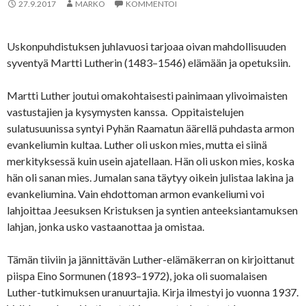
27.9.2017
MARKO
KOMMENTOI
Uskonpuhdistuksen juhlavuosi tarjoaa oivan mahdollisuuden
syventyä Martti Lutherin (1483–1546) elämään ja opetuksiin.
Martti Luther joutui omakohtaisesti painimaan ylivoimaisten
vastustajien ja kysymysten kanssa. Oppitaistelujen
sulatusuunissa syntyi Pyhän Raamatun äärellä puhdasta armon
evankeliumin kultaa. Luther oli uskon mies, mutta ei siinä
merkityksessä kuin usein ajatellaan. Hän oli uskon mies, koska
hän oli sanan mies. Jumalan sana täytyy oikein julistaa lakina ja
evankeliumina. Vain ehdottoman armon evankeliumi voi
lahjoittaa Jeesuksen Kristuksen ja syntien anteeksiantamuksen
lahjan, jonka usko vastaanottaa ja omistaa.
Tämän tiiviin ja jännittävän Luther-elämäkerran on kirjoittanut
piispa Eino Sormunen (1893–1972), joka oli suomalaisen
Luther-tutkimuksen uranuurtajia. Kirja ilmestyi jo vuonna 1937.