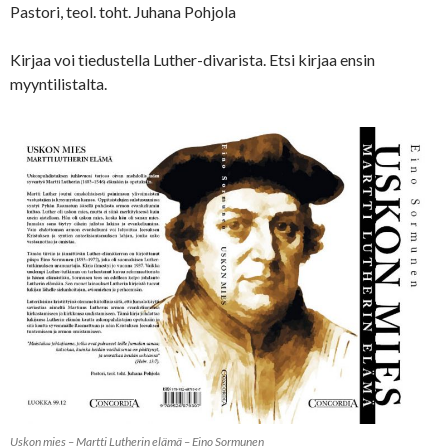
Pastori, teol. toht. Juhana Pohjola
Kirjaa voi tiedustella Luther-divarista. Etsi kirjaa ensin
myyntilistalta.
Uskon mies – Martti Lutherin elämä – Eino Sormunen