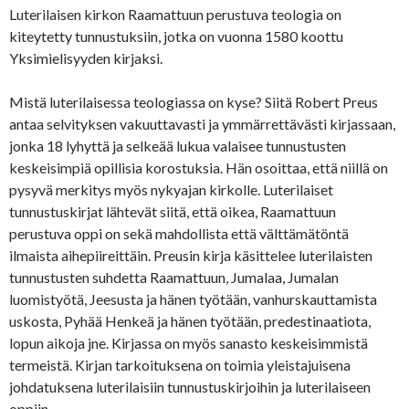
Luterilaisen kirkon Raamattuun perustuva teologia on
kiteytetty tunnustuksiin, jotka on vuonna 1580 koottu
Yksimielisyyden kirjaksi.
Mistä luterilaisessa teologiassa on kyse? Siitä Robert Preus
antaa selvityksen vakuuttavasti ja ymmärrettävästi kirjassaan,
jonka 18 lyhyttä ja selkeää lukua valaisee tunnustusten
keskeisimpiä opillisia korostuksia. Hän osoittaa, että niillä on
pysyvä merkitys myös nykyajan kirkolle. Luterilaiset
tunnustuskirjat lähtevät siitä, että oikea, Raamattuun
perustuva oppi on sekä mahdollista että välttämätöntä
ilmaista aihepiireittäin. Preusin kirja käsittelee luterilaisten
tunnustusten suhdetta Raamattuun, Jumalaa, Jumalan
luomistyötä, Jeesusta ja hänen työtään, vanhurskauttamista
uskosta, Pyhää Henkeä ja hänen työtään, predestinaatiota,
lopun aikoja jne. Kirjassa on myös sanasto keskeisimmistä
termeistä. Kirjan tarkoituksena on toimia yleistajuisena
johdatuksena luterilaisiin tunnustuskirjoihin ja luterilaiseen
oppiin.