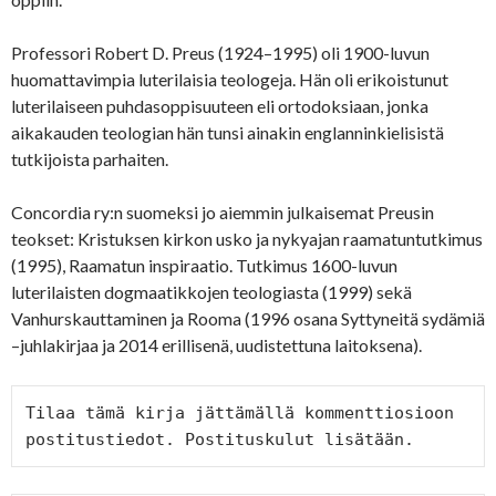
Professori Robert D. Preus (1924–1995) oli 1900-luvun
huomattavimpia luterilaisia teologeja. Hän oli erikoistunut
luterilaiseen puhdasoppisuuteen eli ortodoksiaan, jonka
aikakauden teologian hän tunsi ainakin englanninkielisistä
tutkijoista parhaiten.
Concordia ry:n suomeksi jo aiemmin julkaisemat Preusin
teokset: Kristuksen kirkon usko ja nykyajan raamatuntutkimus
(1995), Raamatun inspiraatio. Tutkimus 1600-luvun
luterilaisten dogmaatikkojen teologiasta (1999) sekä
Vanhurskauttaminen ja Rooma (1996 osana Syttyneitä sydämiä
–juhlakirjaa ja 2014 erillisenä, uudistettuna laitoksena).
Tilaa tämä kirja jättämällä kommenttiosioon 
postitustiedot. Postituskulut lisätään.