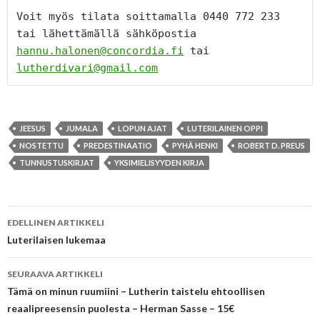
Voit myös tilata soittamalla 0440 772 233 
tai lähettämällä sähköpostia 
hannu.halonen@concordia.fi
 tai 
lutherdivari@gmail.com
JEESUS
JUMALA
LOPUN AJAT
LUTERILAINEN OPPI
NOSTETTU
PREDESTINAATIO
PYHÄ HENKI
ROBERT D. PREUS
TUNNUSTUSKIRJAT
YKSIMIELISYYDEN KIRJA
Artikkelien
EDELLINEN ARTIKKELI
selaus
Luterilaisen lukemaa
SEURAAVA ARTIKKELI
Tämä on minun ruumiini – Lutherin taistelu ehtoollisen
reaalipreesensin puolesta – Herman Sasse – 15€