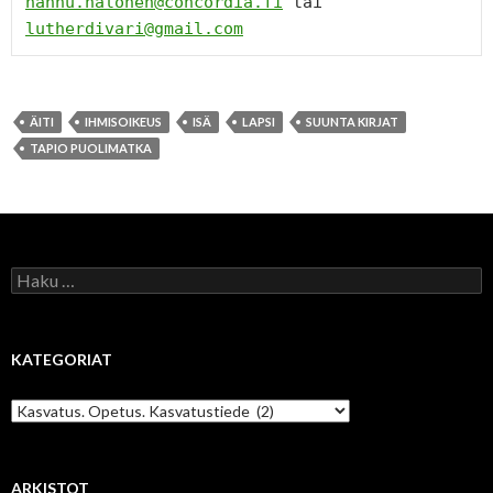
hannu.halonen@concordia.fi
 tai 
lutherdivari@gmail.com
ÄITI
IHMISOIKEUS
ISÄ
LAPSI
SUUNTA KIRJAT
TAPIO PUOLIMATKA
Haku:
KATEGORIAT
Kategoriat
ARKISTOT