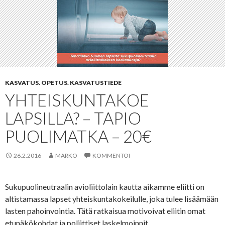
KASVATUS. OPETUS. KASVATUSTIEDE
YHTEISKUNTAKOE
LAPSILLA? – TAPIO
PUOLIMATKA – 20€
26.2.2016
MARKO
KOMMENTOI
Sukupuolineutraalin avioliittolain kautta aikamme eliitti on
altistamassa lapset yhteiskuntakokeilulle, joka tulee lisäämään
lasten pahoinvointia. Tätä ratkaisua motivoivat eliitin omat
etunäkökohdat ja poliittiset laskelmoinnit.