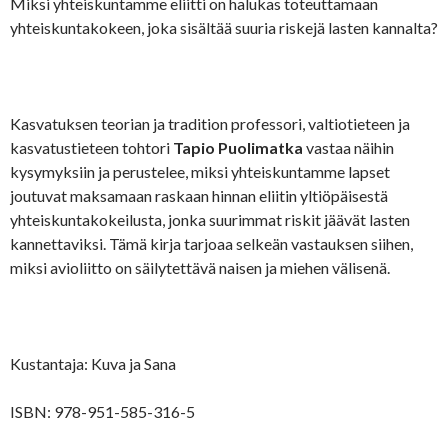
Miksi yhteiskuntamme eliitti on halukas toteuttamaan
yhteiskuntakokeen, joka sisältää suuria riskejä lasten kannalta?
Kasvatuksen teorian ja tradition professori, valtiotieteen ja
kasvatustieteen tohtori
Tapio Puolimatka
vastaa näihin
kysymyksiin ja perustelee, miksi yhteiskuntamme lapset
joutuvat maksamaan raskaan hinnan eliitin yltiöpäisestä
yhteiskuntakokeilusta, jonka suurimmat riskit jäävät lasten
kannettaviksi. Tämä kirja tarjoaa selkeän vastauksen siihen,
miksi avioliitto on säilytettävä naisen ja miehen välisenä.
Kustantaja: Kuva ja Sana
ISBN: 978-951-585-316-5