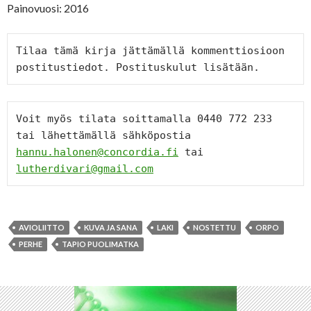
Painovuosi: 2016
Tilaa tämä kirja jättämällä kommenttiosioon 
postitustiedot. Postituskulut lisätään.
Voit myös tilata soittamalla 0440 772 233 
tai lähettämällä sähköpostia 
hannu.halonen@concordia.fi
 tai 
lutherdivari@gmail.com
AVIOLIITTO
KUVA JA SANA
LAKI
NOSTETTU
ORPO
PERHE
TAPIO PUOLIMATKA