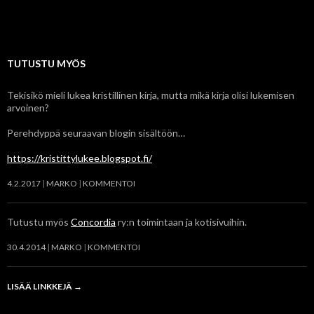
TUTUSTU MYÖS
Tekisikö mieli lukea kristillinen kirja, mutta mikä kirja olisi lukemisen
arvoinen?
Perehdyppä seuraavan blogin sisältöön…
https://kristittylukee.blogspot.fi/
4.2.2017
MARKO
KOMMENTOI
Tutustu myös
Concordia
ry:n toimintaan ja kotisivuihin.
30.4.2014
MARKO
KOMMENTOI
LISÄÄ LINKKEJÄ
→