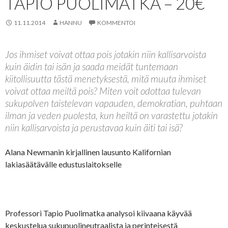
TAPIO PUOLIMATKA – 20€
11.11.2014
HANNU
KOMMENTOI
Jos ihmiset voivat ottaa pois jotakin niin kallisarvoista
kuin äidin tai isän ja saada meidät tuntemaan
kiitollisuutta tästä menetyksestä, mitä muuta ihmiset
voivat ottaa meiltä pois? Miten voit odottaa tulevan
sukupolven taistelevan vapauden, demokratian, puhtaan
ilman ja veden puolesta, kun heiltä on varastettu jotakin
niin kallisarvoista ja perustavaa kuin äiti tai isä?
Alana Newmanin kirjallinen lausunto Kalifornian
lakiasäätävälle edustuslaitokselle
Professori Tapio Puolimatka analysoi kiivaana käyvää
keskustelua sukupuolineutraalista ja perinteisestä