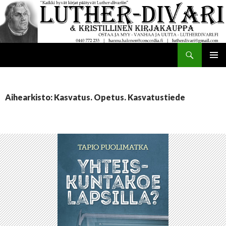
Haku
Luther-divari
SIIRRY
ENSISIJ
SISÄLTÖÖN
VALIKK
Aihearkisto: Kasvatus. Opetus. Kasvatustiede