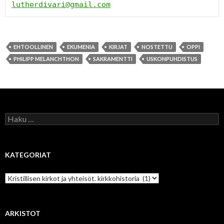
lutherdivari@gmail.com
EHTOOLLINEN
EKUMENIA
KIRJAT
NOSTETTU
OPPI
PHILIPP MELANCHTHON
SAKRAMENTTI
USKONPUHDISTUS
Haku:
KATEGORIAT
Kategoriat
ARKISTOT