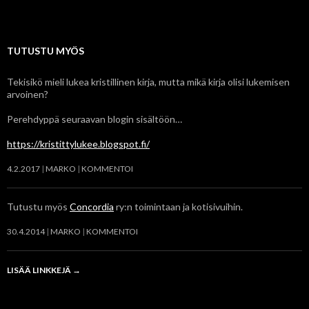
TUTUSTU MYÖS
Tekisikö mieli lukea kristillinen kirja, mutta mikä kirja olisi lukemisen
arvoinen?
Perehdyppä seuraavan blogin sisältöön…
https://kristittylukee.blogspot.fi/
4.2.2017
MARKO
KOMMENTOI
Tutustu myös
Concordia
ry:n toimintaan ja kotisivuihin.
30.4.2014
MARKO
KOMMENTOI
LISÄÄ LINKKEJÄ
→