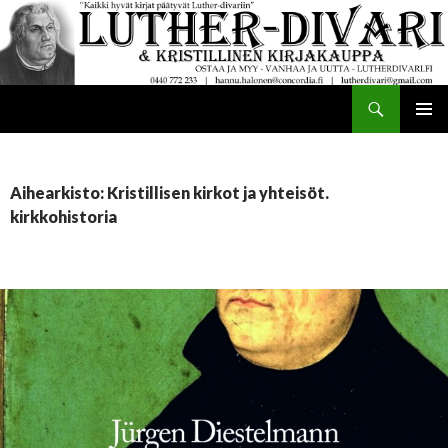
Haku
Luther-divari
SIIRRY
ENSISIJ
SISÄLTÖÖN
VALIKK
Aihearkisto: Kristillisen kirkot ja yhteisöt.
kirkkohistoria