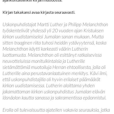
Kirjan takakansi avaa kirjasta seuraavasti.
Uskonpuhdistajat Martti Luther ja Philipp Melanchthon
työskentelivät yhdessä yli 20 vuoden ajan Kristuksen
kirkon uudistamiseksi Jumalan sanan mukaan. Mutta
sitten traaginen riita tuhosi heidän ystävyytensä, koska
Melanchthon käytti karkeasti väärin Lutherin
luottamusta. Melanchthon oli esittänyt ratkaisevissa
neuvotteluissa monitulkintaisia ja Lutherille
sietämättömiä muotoiluja Herran ehtoollisesta, jolla oli
Lutherille aina perustavanlaatuinen merkitys. Kävi ilmi,
että uskonpuhdistajilla oli hyvin erilaiset päämäärät
kirkon uudistamisessa. Lutherin aloittama yhden
jakamattoman kirkon uskonpuhdistus Jumalan elävän
läsnäolon kautta sanassa ja sakramentissa epäonnistui.
Erolla oli tulevaisuutta ajatellen vakavia seurauksia, jotka