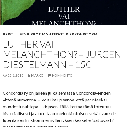
KRISTILLISEN KIRKOT JA YHTEISÖT. KIRKKOHISTORIA
LUTHER VAI
MELANCHTHON? – JÜRGEN
DIESTELMANN – 15€
23.1.2016
MARKO
KOMMENTOI
Concordia ry on jälleen julkaisemassa Concordia-lehden
yhtenä numerona – voisi kai jo sanoa, että perinteeksi
muodostunut tapa – kirjasen. Tällä kertaa tämä toteutuu
historiallisesti ja aiheeltaan mielenkiintoisen, sekä evankelis-
luterilaisen kirkkomme myllerryksen keskelle ”sattuvasti”
ajankohtaisenkin kirjan muodossa.