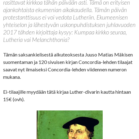
rasittavat kirkkoa tähän päivään asti. Tämä on erityisen
ajankohtaista ekumenian aikakaudella. Tämän päivän
protestanttisuus ei voi vedota Lutheriin. Ekumeenisen
yhteiselon ja lähestyvän uskonpuhdistuksen juhlavuoden
2017 tähden kirjoittaja kysyy: Kumpaa kirkko seuraa,
Lutheria vai Melanchthonia?
Tämän saksankielisestä alkuteoksesta Juuso Matias Mäkisen
suomentaman ja 120 sivuisen kirjan Concordia-lehden tilaajat
saavat nyt ilmaiseksi Concordia-lehden viidennen numeron
mukana.
Ei-tilaajille myydään tätä kirjaa Luther-divarin kautta hintaan
15€ (ovh).