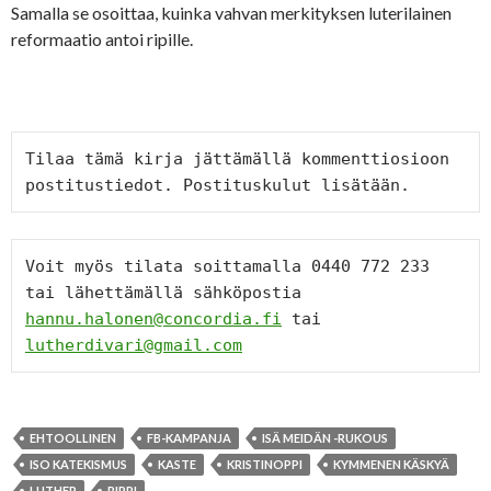
Samalla se osoittaa, kuinka vahvan merkityksen luterilainen
reformaatio antoi ripille.
Tilaa tämä kirja jättämällä kommenttiosioon 
postitustiedot. Postituskulut lisätään.
Voit myös tilata soittamalla 0440 772 233 
tai lähettämällä sähköpostia 
hannu.halonen@concordia.fi
 tai 
lutherdivari@gmail.com
EHTOOLLINEN
FB-KAMPANJA
ISÄ MEIDÄN -RUKOUS
ISO KATEKISMUS
KASTE
KRISTINOPPI
KYMMENEN KÄSKYÄ
LUTHER
RIPPI