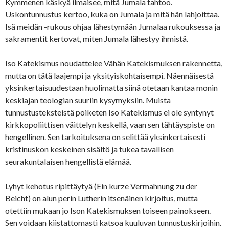
Kymmenen käskyä ilmaisee, mitä Jumala tahtoo.
Uskontunnustus kertoo, kuka on Jumala ja mitä hän lahjoittaa.
Isä meidän -rukous ohjaa lähestymään Jumalaa rukouksessa ja
sakramentit kertovat, miten Jumala lähestyy ihmistä.
Iso Katekismus noudattelee Vähän Katekismuksen rakennetta,
mutta on tätä laajempi ja yksityiskohtaisempi. Näennäisestä
yksinkertaisuudestaan huolimatta siinä otetaan kantaa monin
keskiajan teologian suuriin kysymyksiin. Muista
tunnustusteksteistä poiketen Iso Katekismus ei ole syntynyt
kirkkopoliittisen väittelyn keskellä, vaan sen tähtäyspiste on
hengellinen. Sen tarkoituksena on selittää yksinkertaisesti
kristinuskon keskeinen sisältö ja tukea tavallisen
seurakuntalaisen hengellistä elämää.
Lyhyt kehotus ripittäytyä (Ein kurze Vermahnung zu der
Beicht) on alun perin Lutherin itsenäinen kirjoitus, mutta
otettiin mukaan jo Ison Katekismuksen toiseen painokseen.
Sen voidaan kiistattomasti katsoa kuuluvan tunnustuskirjoihin.