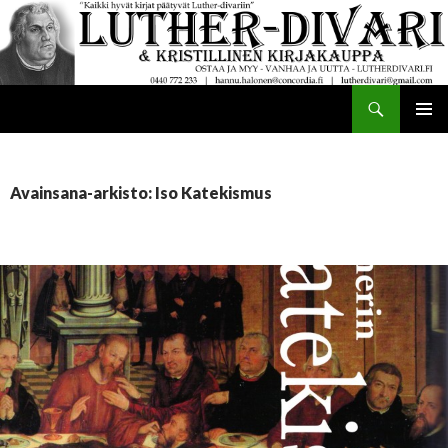
Haku
Luther-divari
SIIRRY
ENSISIJ
SISÄLTÖÖN
VALIKK
Avainsana-arkisto: Iso Katekismus